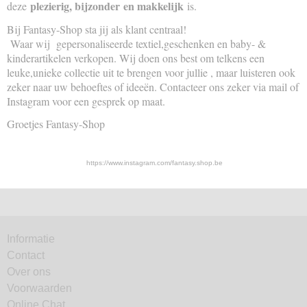
plezierig, bijzonder
en makkelijk
deze
is.
Bij Fantasy-Shop sta jij als klant centraal!
Waar wij gepersonaliseerde textiel,geschenken en baby- &
kinderartikelen verkopen. Wij doen ons best om telkens een
leuke,unieke collectie uit te brengen voor jullie , maar luisteren ook
zeker naar uw behoeftes of ideeën. Contacteer ons zeker via mail of
Instagram voor een gesprek op maat.
Groetjes Fantasy-Shop
https://www.instagram.com/fantasy.shop.be
Informatie
Contact
Over ons
Voorwaarden
Online Chat