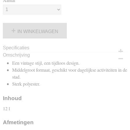
Aantal
IN WINKELWAGEN
Specificaties
Omschrijving
Productcode
123-2642
Een vintage stijl, een tijdloos design.
Middelgroot formaat, geschikt voor dagelijkse activiteiten in de
stad.
Sterk polyester.
Inhoud
12 l
Afmetingen